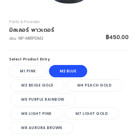
LOGIN
Parts & Powder
มิลเลอร์ พาวเดอร์
฿450.00
sku: NP-MIRPDM2
Select Product Entry
M1 PINK
M2 BLUE
M3 BEIGE GOLD
M4 PEACH GOLD
M5 PURPLE RAINBOW
M6 LIGHT PINK
M7 LIGHT GOLD
M8 AURORA BROWN