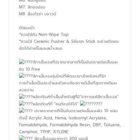
M6: สีชมพูอ่อน
M7: สีทองอ่อน
M8: สีออโรร่า บราวน์
ข้อแนะนำ:
*ควรใช้กับ Non-Wipe Top
*ควรใช้ Ceramic Pusher & Silicon Stick จะช่วยขัดผง
ขัดได้ง่ายขึ้นและสม่ำเสมอ
สีทาเล็บเจลที่ปราศจากสารที่เป็นอันตรายต่อเล็บและ
ผิว 10 Free
สีทาเล็บเจลรุ่นใหม่ที่พัฒนามาสำหรับคนที่รัก
การทำเล็บเป็นประจำและยังคงต้องการมีเล็บที่สุขภาพดีและ
สวยงาม
ผลิตภัณฑ์ทำเล็บสำหรับผู้ที่มี”อาการแพ้สีทาเล็บเจล”
ผลิตภัณฑ์ที่ ”คนท้องใช้ได้”
ปราศจากสารที่เป็นอันตรายต่อเล็บและผิว 10 ชนิด
ดังนี้ Acrylic Acid, Hema, Isobornyl Acrylate,
Formaldehyde, Formaldehyde Resin, DBP, Toluene,
Camphor, TPHP, XYLENE
สีทาเล็บเจลมากกว่า 200 เฉดสี