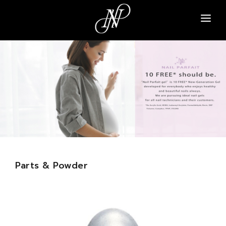
NAVI A
PARA GEL
PARA SPA
NAIL PARFAIT
TSUMEKIRA
ARTICLE
Parts & Powder
ABOUT
CONTACT
SIGN UP