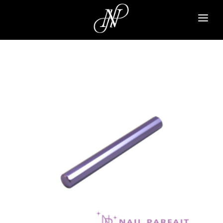
NAVI A
PARA GEL
PARA SPA
NAIL PARFAIT
TSUMEKIRA
ARTICLE
ABOUT
CONTACT
SIGN UP